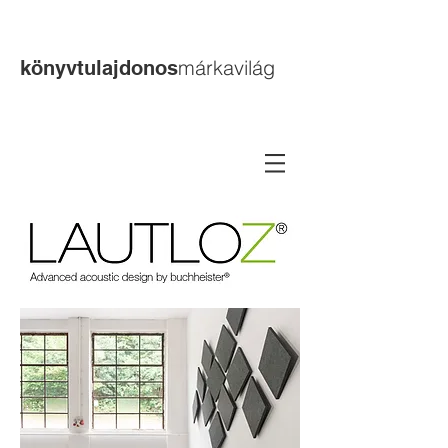
márkavilág
könyvtulajdonos