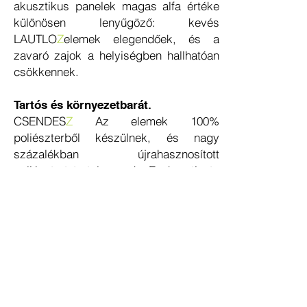
akusztikus panelek magas alfa értéke
különösen lenyűgöző: kevés
LAUTLO
Z
elemek elegendőek, és a
zavaró zajok a helyiségben hallhatóan
csökkennek.
Tartós és környezetbarát.
CSENDES
Z
Az elemek 100%
poliészterből készülnek, és nagy
százalékban újrahasznosított
poliésztert tartalmaznak. Ezek a tiszta
poliészter szálak rendkívül tartósak.
Újrahasznosíthatóak is. Ezzel értékes
nyersanyagot és primer energiát
takarítunk meg.
Rendkívül gyorsan telepítve.
CSENDES
Z
házhoz érkezik a díjnyertes
buchheister® rögzítési technológiával.