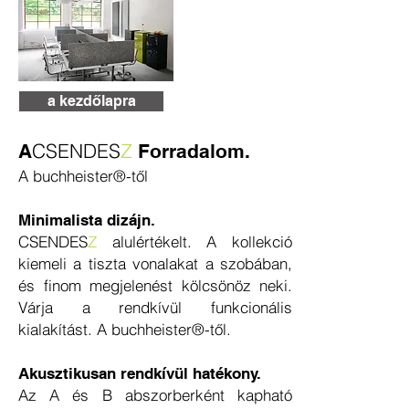
a kezdőlapra
CSENDES
Z
A
Forradalom.
A buchheister®-től
Minimalista dizájn.
CSENDES
Z
alulértékelt. A kollekció
kiemeli a tiszta vonalakat a szobában,
és finom megjelenést kölcsönöz neki.
Várja a rendkívül funkcionális
kialakítást. A buchheister®-től.
Akusztikusan rendkívül hatékony.
Az A és B abszorberként kapható